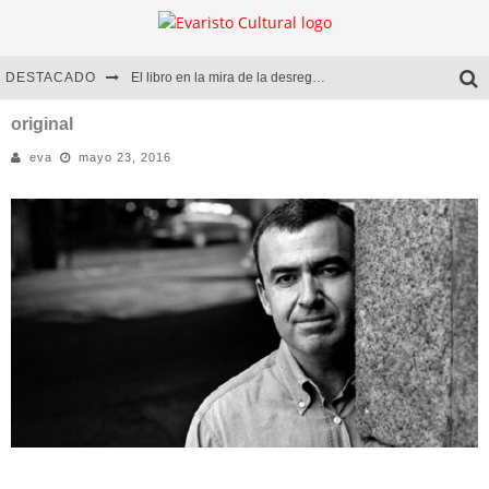
DESTACADO
El libro en la mira de la desregulación
Marcelo Rubio | El llovedor
original
eva
mayo 23, 2016
Diego Meret | Hotel Acapulco
Alejandra Correa | La nieve