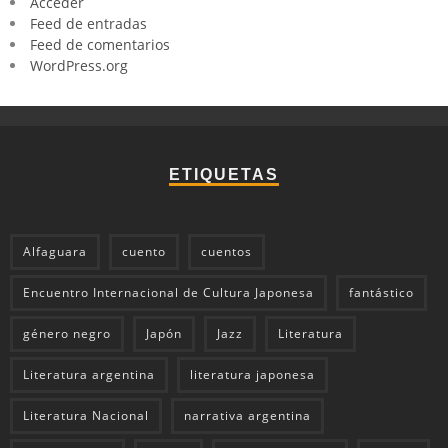
Acceder
Feed de entradas
Feed de comentarios
WordPress.org
ETIQUETAS
Alfaguara
cuento
cuentos
Encuentro Internacional de Cultura Japonesa
fantástico
género negro
Japón
Jazz
Literatura
Literatura argentina
literatura japonesa
Literatura Nacional
narrativa argentina