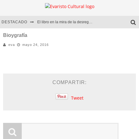
DESTACADO
El libro en la mira de la desregulación
Marcelo Rubio | El llovedor
Bioygrafía
eva
mayo 24, 2016
Diego Meret | Hotel Acapulco
Alejandra Correa | La nieve
COMPARTIR:
Tweet