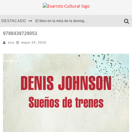
DESTACADO
El libro en la mira de la desregulación
Marcelo Rubio | El llovedor
9788439729051
eva
mayo 24, 2016
Diego Meret | Hotel Acapulco
Alejandra Correa | La nieve