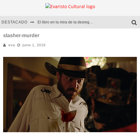
DESTACADO
El libro en la mira de la desregulación
Marcelo Rubio | El llovedor
slasher-murder
eva
junio 1, 2016
Diego Meret | Hotel Acapulco
Alejandra Correa | La nieve