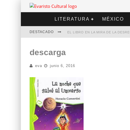
LITERATURA
MÉXICO
DESTACADO
EL LIBRO EN LA MIRA DE LA DES
MARCELO RUBIO | EL LLOVEDOR
descarga
DIEGO MERET | HOTEL ACAPULCO
eva
junio 6, 2016
ALEJANDRA CORREA | LA NIEVE