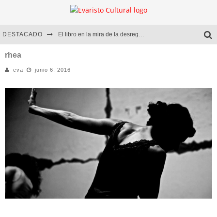
DESTACADO
El libro en la mira de la desregulación
Marcelo Rubio | El llovedor
rhea
eva
junio 6, 2016
Diego Meret | Hotel Acapulco
Alejandra Correa | La nieve