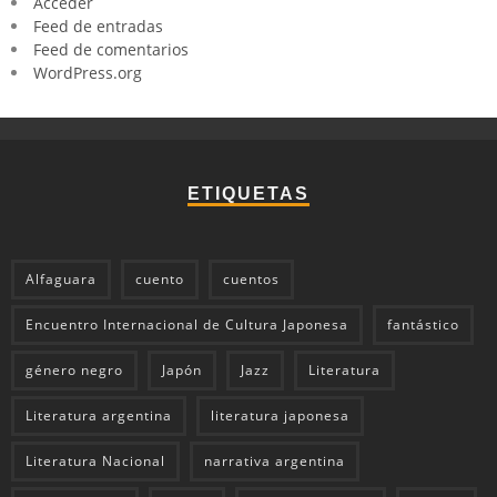
Acceder
Feed de entradas
Feed de comentarios
WordPress.org
ETIQUETAS
Alfaguara
cuento
cuentos
Encuentro Internacional de Cultura Japonesa
fantástico
género negro
Japón
Jazz
Literatura
Literatura argentina
literatura japonesa
Literatura Nacional
narrativa argentina