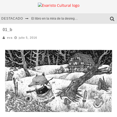
DESTACADO
El libro en la mira de la desregulación
Marcelo Rubio | El llovedor
01_b
eva
julio 5, 2016
Diego Meret | Hotel Acapulco
Alejandra Correa | La nieve