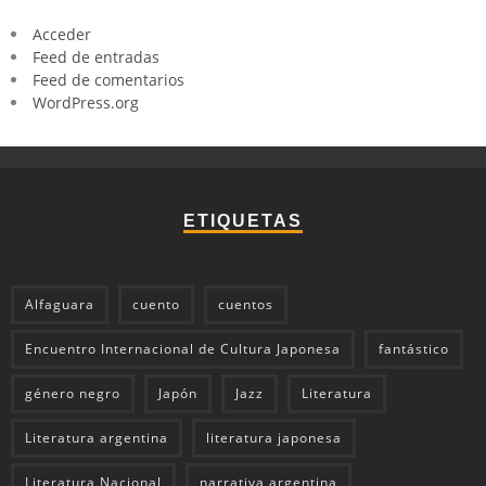
Acceder
Feed de entradas
Feed de comentarios
WordPress.org
ETIQUETAS
Alfaguara
cuento
cuentos
Encuentro Internacional de Cultura Japonesa
fantástico
género negro
Japón
Jazz
Literatura
Literatura argentina
literatura japonesa
Literatura Nacional
narrativa argentina