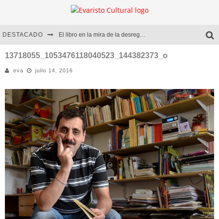
DESTACADO
El libro en la mira de la desregulación
Marcelo Rubio | El llovedor
13718055_1053476118040523_144382373_o
eva
julio 14, 2016
Diego Meret | Hotel Acapulco
Alejandra Correa | La nieve