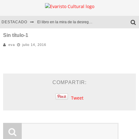
DESTACADO
El libro en la mira de la desregulación
Marcelo Rubio | El llovedor
Sin título-1
eva
julio 14, 2016
Diego Meret | Hotel Acapulco
Alejandra Correa | La nieve
COMPARTIR:
Tweet