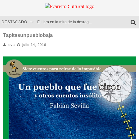
DESTACADO
El libro en la mira de la desregulación
Marcelo Rubio | El llovedor
Tapitasunpueblobaja
eva
julio 14, 2016
Diego Meret | Hotel Acapulco
Alejandra Correa | La nieve