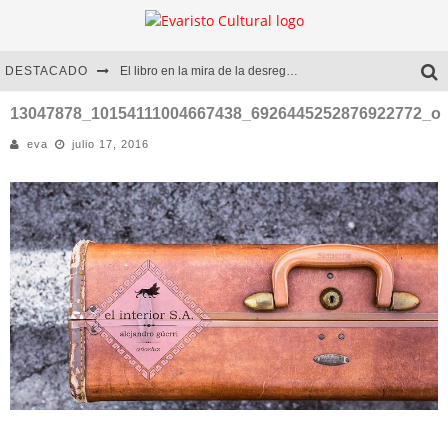
DESTACADO
El libro en la mira de la desregulación
Marcelo Rubio | El llovedor
13047878_10154111004667438_6926445252876922772_o
eva
julio 17, 2016
Diego Meret | Hotel Acapulco
Alejandra Correa | La nieve