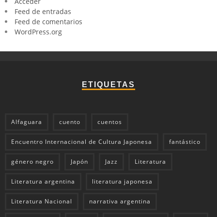
Acceder
Feed de entradas
Feed de comentarios
WordPress.org
ETIQUETAS
Alfaguara
cuento
cuentos
Encuentro Internacional de Cultura Japonesa
fantástico
género negro
Japón
Jazz
Literatura
Literatura argentina
literatura japonesa
Literatura Nacional
narrativa argentina