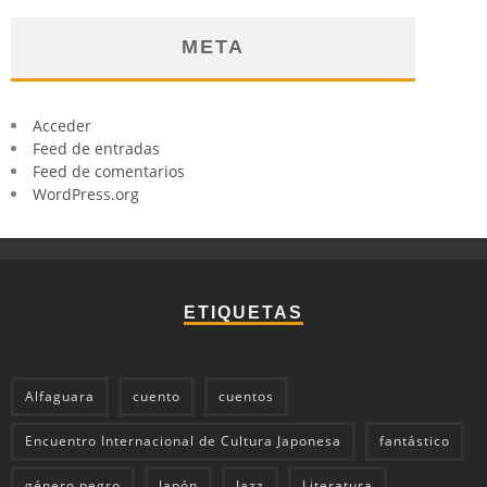
META
Acceder
Feed de entradas
Feed de comentarios
WordPress.org
ETIQUETAS
Alfaguara
cuento
cuentos
Encuentro Internacional de Cultura Japonesa
fantástico
género negro
Japón
Jazz
Literatura