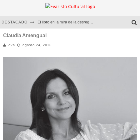
DESTACADO
El libro en la mira de la desregulación
Marcelo Rubio | El llovedor
Claudia Amengual
eva
agosto 24, 2016
Diego Meret | Hotel Acapulco
Alejandra Correa | La nieve