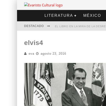
LITERATURA
MÉXICO
DESTACADO
EL LIBRO EN LA MIRA DE LA DES
MARCELO RUBIO | EL LLOVEDOR
elvis4
DIEGO MERET | HOTEL ACAPULCO
eva
agosto 23, 2016
ALEJANDRA CORREA | LA NIEVE