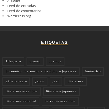
Acceder
Feed de entradas
Feed de comentarios
WordPress.org
ETIQUETAS
Alfaguara
cuento
cuentos
Encuentro Internacional de Cultura Japonesa
fantástico
género negro
Japón
Jazz
Literatura
Literatura argentina
literatura japonesa
Literatura Nacional
narrativa argentina