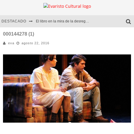
DESTACADO
El libro en la mira de la desregulación
Marcelo Rubio | El llovedor
000144278 (1)
eva
agosto 22, 2016
Diego Meret | Hotel Acapulco
Alejandra Correa | La nieve