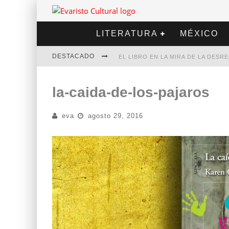
LITERATURA
MÉXICO
DESTACADO
EL LIBRO EN LA MIRA DE LA DES
MARCELO RUBIO | EL LLOVEDOR
la-caida-de-los-pajaros
DIEGO MERET | HOTEL ACAPULCO
eva
agosto 29, 2016
ALEJANDRA CORREA | LA NIEVE