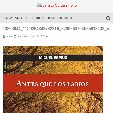
DESTACADO
El libro en la mira de la desregulación
Marcelo Rubio | El llovedor
13263944_1129264843782310_8789663794985013138_n
eva
septiembre 13, 2016
Diego Meret | Hotel Acapulco
Alejandra Correa | La nieve