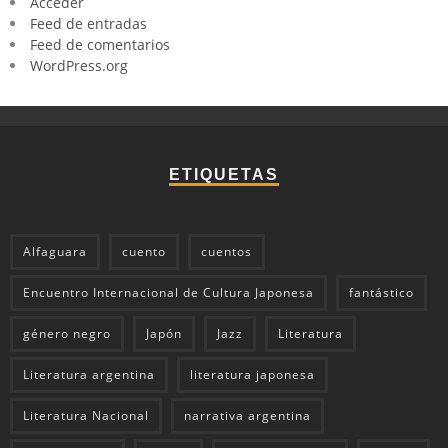
Acceder
Feed de entradas
Feed de comentarios
WordPress.org
ETIQUETAS
Alfaguara
cuento
cuentos
Encuentro Internacional de Cultura Japonesa
fantástico
género negro
Japón
Jazz
Literatura
Literatura argentina
literatura japonesa
Literatura Nacional
narrativa argentina