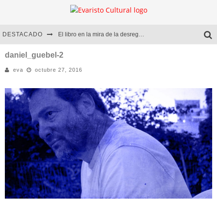
DESTACADO
El libro en la mira de la desregulación
Marcelo Rubio | El llovedor
daniel_guebel-2
eva
octubre 27, 2016
Diego Meret | Hotel Acapulco
Alejandra Correa | La nieve