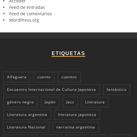
Acceder
Feed de entradas
Feed de comentarios
WordPress.org
ETIQUETAS
Alfaguara
cuento
cuentos
Encuentro Internacional de Cultura Japonesa
fantástico
género negro
Japón
Jazz
Literatura
Literatura argentina
literatura japonesa
Literatura Nacional
narrativa argentina