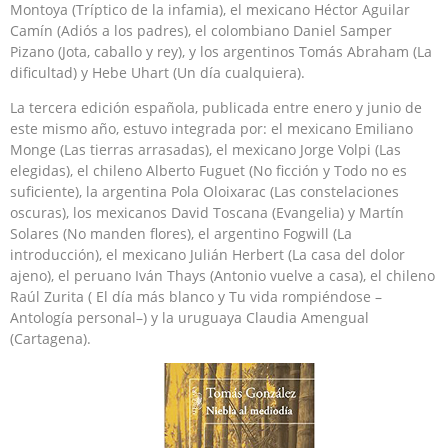
Montoya (Tríptico de la infamia), el mexicano Héctor Aguilar
Camín (Adiós a los padres), el colombiano Daniel Samper
Pizano (Jota, caballo y rey), y los argentinos Tomás Abraham (La
dificultad) y Hebe Uhart (Un día cualquiera).
La tercera edición española, publicada entre enero y junio de
este mismo año, estuvo integrada por: el mexicano Emiliano
Monge (Las tierras arrasadas), el mexicano Jorge Volpi (Las
elegidas), el chileno Alberto Fuguet (No ficción y Todo no es
suficiente), la argentina Pola Oloixarac (Las constelaciones
oscuras), los mexicanos David Toscana (Evangelia) y Martín
Solares (No manden flores), el argentino Fogwill (La
introducción), el mexicano Julián Herbert (La casa del dolor
ajeno), el peruano Iván Thays (Antonio vuelve a casa), el chileno
Raúl Zurita ( El día más blanco y Tu vida rompiéndose –
Antología personal–) y la uruguaya Claudia Amengual
(Cartagena).