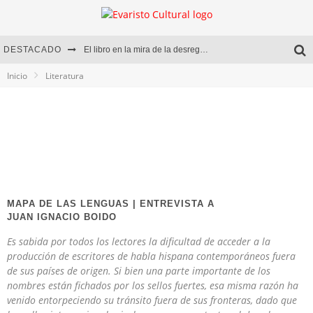
DESTACADO
El libro en la mira de la desregulación
Inicio
Literatura
Marcelo Rubio | El llovedor
Diego Meret | Hotel Acapulco
Alejandra Correa | La nieve
MAPA DE LAS LENGUAS | ENTREVISTA A
JUAN IGNACIO BOIDO
Es sabida por todos los lectores la dificultad de acceder a la
producción de escritores de habla hispana contemporáneos fuera
de sus países de origen. Si bien una parte importante de los
nombres están fichados por los sellos fuertes, esa misma razón ha
venido entorpeciendo su tránsito fuera de sus fronteras, dado que