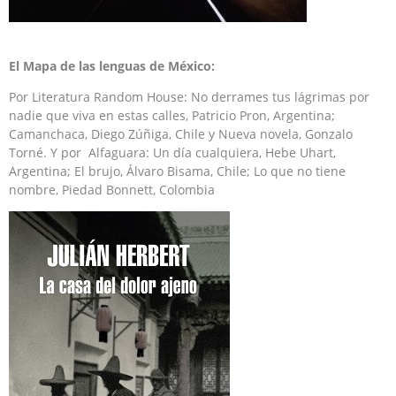
El Mapa de las lenguas de México:
Por Literatura Random House: No derrames tus lágrimas por
nadie que viva en estas calles, Patricio Pron, Argentina;
Camanchaca, Diego Zúñiga, Chile y Nueva novela, Gonzalo
Torné. Y por Alfaguara: Un día cualquiera, Hebe Uhart,
Argentina; El brujo, Álvaro Bisama, Chile; Lo que no tiene
nombre, Piedad Bonnett, Colombia