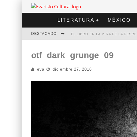
LITERATURA
MÉXICO
DESTACADO
EL LIBRO EN LA MIRA DE LA DES
MARCELO RUBIO | EL LLOVEDOR
otf_dark_grunge_09
DIEGO MERET | HOTEL ACAPULCO
eva
diciembre 27, 2016
ALEJANDRA CORREA | LA NIEVE