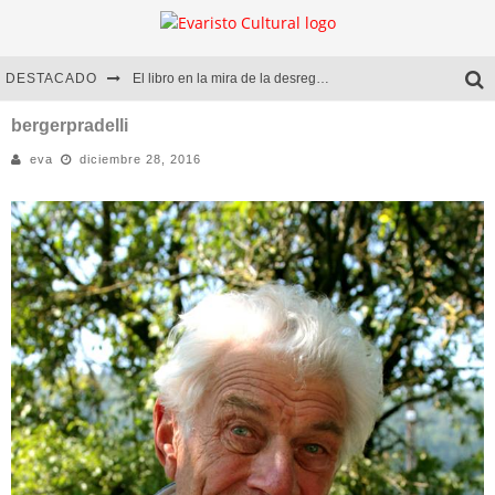
DESTACADO
El libro en la mira de la desregulación
Marcelo Rubio | El llovedor
bergerpradelli
eva
diciembre 28, 2016
Diego Meret | Hotel Acapulco
Alejandra Correa | La nieve