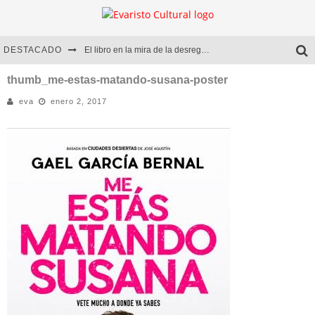
DESTACADO
El libro en la mira de la desregulación
Marcelo Rubio | El llovedor
thumb_me-estas-matando-susana-poster
eva
enero 2, 2017
Diego Meret | Hotel Acapulco
Alejandra Correa | La nieve