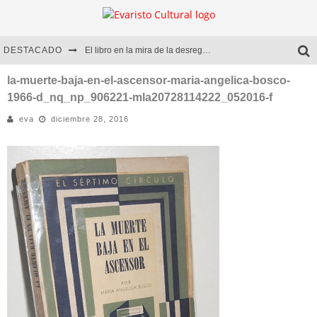
DESTACADO
El libro en la mira de la desregulación
Marcelo Rubio | El llovedor
la-muerte-baja-en-el-ascensor-maria-angelica-bosco-
1966-d_nq_np_906221-mla20728114222_052016-f
Diego Meret | Hotel Acapulco
eva
diciembre 28, 2016
Alejandra Correa | La nieve