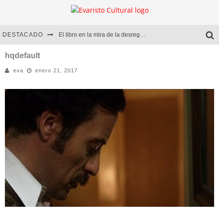
DESTACADO
El libro en la mira de la desregulación
Marcelo Rubio | El llovedor
hqdefault
eva
enero 21, 2017
Diego Meret | Hotel Acapulco
Alejandra Correa | La nieve