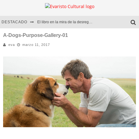
DESTACADO
El libro en la mira de la desregulación
Marcelo Rubio | El llovedor
A-Dogs-Purpose-Gallery-01
eva
marzo 11, 2017
Diego Meret | Hotel Acapulco
Alejandra Correa | La nieve