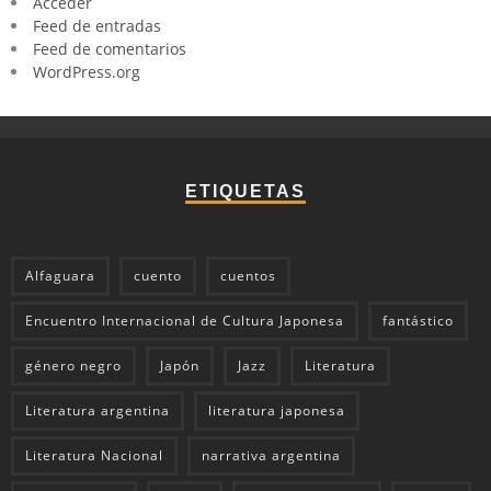
Acceder
Feed de entradas
Feed de comentarios
WordPress.org
ETIQUETAS
Alfaguara
cuento
cuentos
Encuentro Internacional de Cultura Japonesa
fantástico
género negro
Japón
Jazz
Literatura
Literatura argentina
literatura japonesa
Literatura Nacional
narrativa argentina