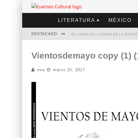
LITERATURA
MÉXICO
DESTACADO
EL LIBRO EN LA MIRA DE LA DES
MARCELO RUBIO | EL LLOVEDOR
Vientosdemayo copy (1) (
DIEGO MERET | HOTEL ACAPULCO
eva
marzo 25, 2017
ALEJANDRA CORREA | LA NIEVE