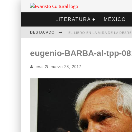
LITERATURA
MÉXICO
DESTACADO
EL LIBRO EN LA MIRA DE LA DES
MARCELO RUBIO | EL LLOVEDOR
eugenio-BARBA-al-tpp-08
DIEGO MERET | HOTEL ACAPULCO
eva
marzo 28, 2017
ALEJANDRA CORREA | LA NIEVE