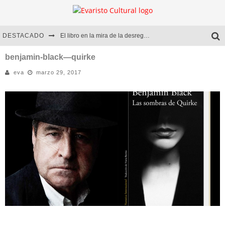
DESTACADO
El libro en la mira de la desregulación
Marcelo Rubio | El llovedor
benjamin-black—quirke
eva
marzo 29, 2017
Diego Meret | Hotel Acapulco
Alejandra Correa | La nieve