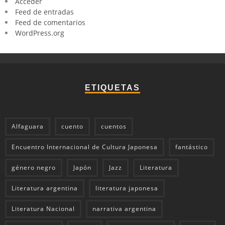
Acceder
Feed de entradas
Feed de comentarios
WordPress.org
ETIQUETAS
Alfaguara
cuento
cuentos
Encuentro Internacional de Cultura Japonesa
fantástico
género negro
Japón
Jazz
Literatura
Literatura argentina
literatura japonesa
Literatura Nacional
narrativa argentina