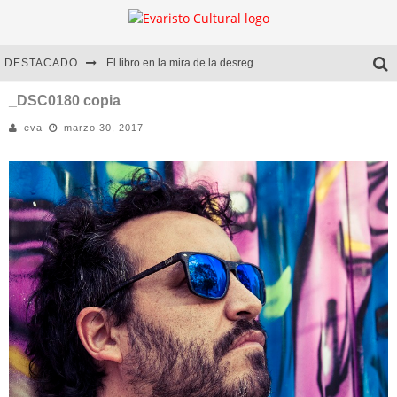
DESTACADO
El libro en la mira de la desregulación
Marcelo Rubio | El llovedor
_DSC0180 copia
eva
marzo 30, 2017
Diego Meret | Hotel Acapulco
Alejandra Correa | La nieve