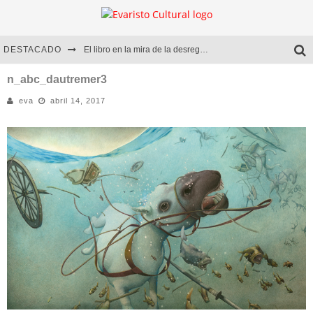
DESTACADO
El libro en la mira de la desregulación
Marcelo Rubio | El llovedor
n_abc_dautremer3
eva
abril 14, 2017
Diego Meret | Hotel Acapulco
Alejandra Correa | La nieve