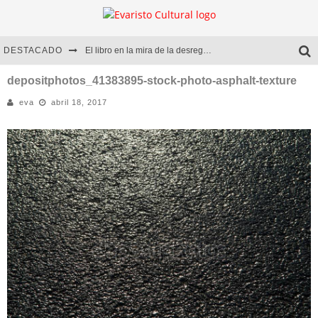
DESTACADO
El libro en la mira de la desregulación
Marcelo Rubio | El llovedor
depositphotos_41383895-stock-photo-asphalt-texture
eva
abril 18, 2017
Diego Meret | Hotel Acapulco
Alejandra Correa | La nieve