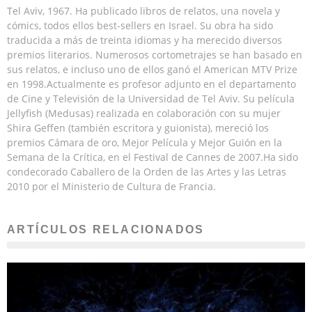
Tel Aviv, 1967. Ha publicado libros de relatos, una novela y
cómics, todos ellos best-sellers en Israel. Su obra ha sido
traducida a más de treinta idiomas y ha merecido diversos
premios literarios. Numerosos cortometrajes se han basado en
sus relatos, e incluso uno de ellos ganó el American MTV Prize
en 1998.Actualmente es profesor adjunto en el departamento
de Cine y Televisión de la Universidad de Tel Aviv. Su película
Jellyfish (Medusas) realizada en colaboración con su mujer
Shira Geffen (también escritora y guionista), mereció los
premios Cámara de oro, Mejor Película y Mejor Guión en la
Semana de la Crítica, en el Festival de Cannes de 2007.Ha sido
condecorado Caballero de la Orden de las Artes y las Letras
2010 por el Ministerio de Cultura de Francia.
ARTÍCULOS RELACIONADOS