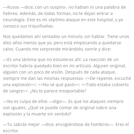
—Rusos —dice, con un suspiro-, no hablan ni una palabra de
hebreo. Además, de todas formas, no te dejan entrar a
neurología. Este es mi séptimo ataque en este hospital, y ya
conozco sus triquiñuelas.
Nos quedamos ahí sentados un minuto, sin hablar. Tiene unos
diez años menos que yo, pero está empezando a quedarse
calvo. Cuando me sorprende mirándolo, sonríe y dice:
—Es una lástima que no estuvieras allí. La reacción de un
escritor habría quedado bien en mi artículo. Alguien original,
alguien con un poco de visión. Después de cada ataque,
siempre me dan las mismas respuestas: <<De repente, escuché
una explosión>>; <<No sé qué pasó>>; <<Todo estaba cubierto
de sangre>>. ¿No te parece insoportable?
—No es culpa de ellos —digo—. Es que los ataques siempre
son iguales. ¿Qué se puede contar de original sobre una
explosión y la muerte sin sentido?
—Tu sabrás mejor —dice, encogiéndose de hombros—. Eres el
escritor.