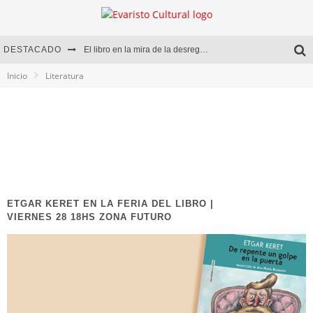
DESTACADO
El libro en la mira de la desregulación
Inicio
Literatura
Marcelo Rubio | El llovedor
Diego Meret | Hotel Acapulco
Alejandra Correa | La nieve
ETGAR KERET EN LA FERIA DEL LIBRO |
VIERNES 28 18HS ZONA FUTURO