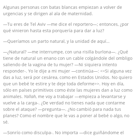
Algunas personas con batas blancas empiezan a volver de
urgencias y se dirigen al ala de maternidad.
—Tu eres de Tel Aviv —me dice el reportero—; entonces, ¿por
qué vinieron hasta esta porquería para dar a luz?
—Queríamos un parto natural, y la unidad de aquí…
—¿Natural? —me interrumpe, con una risilla burlona—. ¿Qué
tiene de natural un enano con un cable colgándole del ombligo
saliendo de la vagina de tu mujer? —Ni siquiera intento
responder-. Yo le dije a mi mujer —continúa—: <<Si alguna vez
das a luz, será por cesárea, como en Estados Unidos. No quiero
que un bebé te estire y te deje toda deforme>>. Hoy en día,
sólo en países primitivos como éste las mujeres dan a luz como
animales.
Yallah
, me voy a trabajar —empieza a levantarse y
vuelve a la carga-. ¿De verdad no tienes nada que contarme
sobre el ataque? —pregunta—. ¿No cambió para nada tus
planes? Como el nombre que le vas a poner al bebé o algo, no
sé.
—Sonrío como disculpa-. No importa —dice guiñándome el