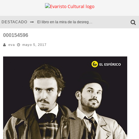
DESTACADO
El libro en la mira de la desregulación
Marcelo Rubio | El llovedor
000154596
eva
mayo 5, 2017
Diego Meret | Hotel Acapulco
Alejandra Correa | La nieve