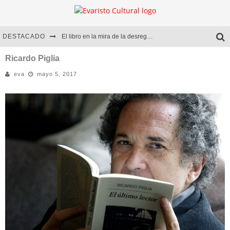
DESTACADO
El libro en la mira de la desregulación
Marcelo Rubio | El llovedor
Ricardo Piglia
eva
mayo 5, 2017
Diego Meret | Hotel Acapulco
Alejandra Correa | La nieve