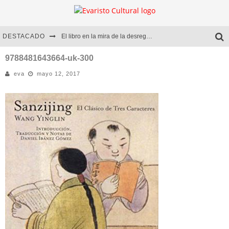
DESTACADO
El libro en la mira de la desregulación
Marcelo Rubio | El llovedor
9788481643664-uk-300
eva
mayo 12, 2017
Diego Meret | Hotel Acapulco
Alejandra Correa | La nieve