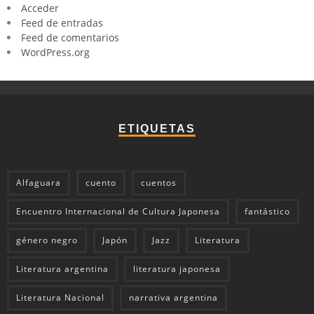
Acceder
Feed de entradas
Feed de comentarios
WordPress.org
ETIQUETAS
Alfaguara
cuento
cuentos
Encuentro Internacional de Cultura Japonesa
fantástico
género negro
Japón
Jazz
Literatura
Literatura argentina
literatura japonesa
Literatura Nacional
narrativa argentina