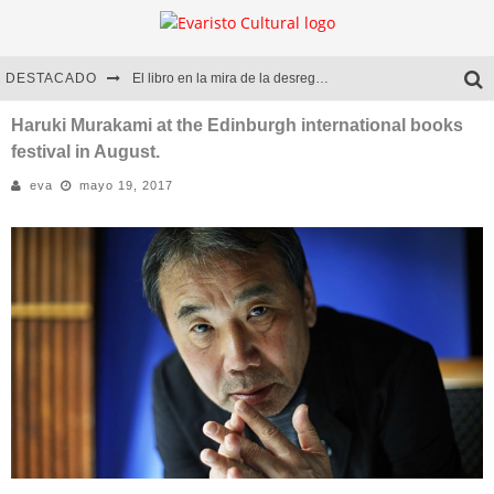
DESTACADO
El libro en la mira de la desregulación
Marcelo Rubio | El llovedor
Haruki Murakami at the Edinburgh international books
festival in August.
Diego Meret | Hotel Acapulco
eva
mayo 19, 2017
Alejandra Correa | La nieve