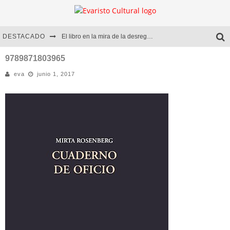
DESTACADO
El libro en la mira de la desregulación
Marcelo Rubio | El llovedor
9789871803965
eva
junio 1, 2017
Diego Meret | Hotel Acapulco
Alejandra Correa | La nieve