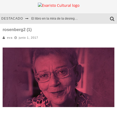
DESTACADO
El libro en la mira de la desregulación
Marcelo Rubio | El llovedor
rosenberg2 (1)
eva
junio 1, 2017
Diego Meret | Hotel Acapulco
Alejandra Correa | La nieve