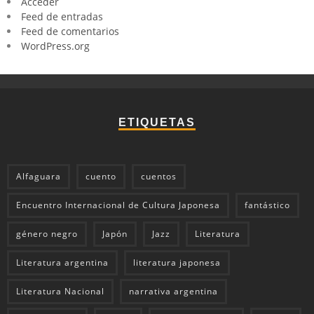
Acceder
Feed de entradas
Feed de comentarios
WordPress.org
ETIQUETAS
Alfaguara
cuento
cuentos
Encuentro Internacional de Cultura Japonesa
fantástico
género negro
Japón
Jazz
Literatura
Literatura argentina
literatura japonesa
Literatura Nacional
narrativa argentina