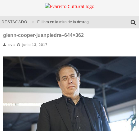
DESTACADO
El libro en la mira de la desregulación
Marcelo Rubio | El llovedor
glenn-cooper-juanpiedra–644×362
eva
junio 13, 2017
Diego Meret | Hotel Acapulco
Alejandra Correa | La nieve