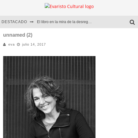
DESTACADO
El libro en la mira de la desregulación
Marcelo Rubio | El llovedor
unnamed (2)
eva
julio 14, 2017
Diego Meret | Hotel Acapulco
Alejandra Correa | La nieve