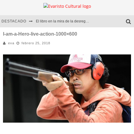
DESTACADO
El libro en la mira de la desregulación
Marcelo Rubio | El llovedor
I-am-a-Hero-live-action-1000×600
eva
febrero 25, 2018
Diego Meret | Hotel Acapulco
Alejandra Correa | La nieve