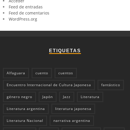
Acceder
Feed de entradas
Feed de comentarios
WordPress.org
ETIQUETAS
Alfaguara
cuento
cuentos
Encuentro Internacional de Cultura Japonesa
fantástico
género negro
Japón
Jazz
Literatura
Literatura argentina
literatura japonesa
Literatura Nacional
narrativa argentina