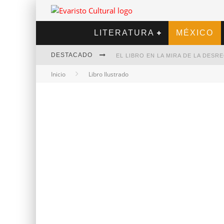
LITERATURA
MÉXICO
DESTACADO
EL LIBRO EN LA MIRA DE LA DES
Inicio
Libro Ilustrado
MARCELO RUBIO | EL LLOVEDOR
DIEGO MERET | HOTEL ACAPULCO
ALEJANDRA CORREA | LA NIEVE