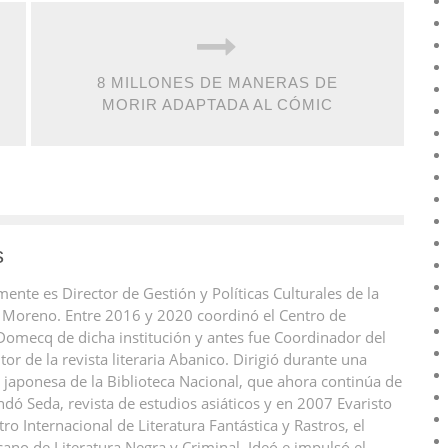
8 MILLONES DE MANERAS DE
MORIR ADAPTADA AL CÓMIC
s
ente es Director de Gestión y Políticas Culturales de la
 Moreno. Entre 2016 y 2020 coordinó el Centro de
 Domecq de dicha institución y antes fue Coordinador del
or de la revista literaria Abanico. Dirigió durante una
ra japonesa de la Biblioteca Nacional, que ahora continúa de
ó Seda, revista de estudios asiáticos y en 2007 Evaristo
ro Internacional de Literatura Fantástica y Rastros, el
no de Literatura Negra y Criminal. Ideó e impulsó el