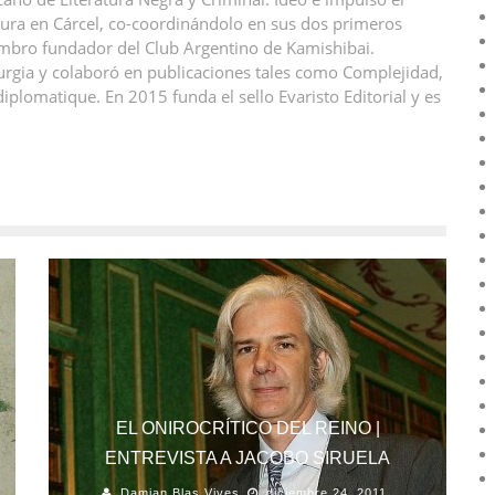
tura en Cárcel, co-coordinándolo en sus dos primeros
mbro fundador del Club Argentino de Kamishibai.
urgia y colaboró en publicaciones tales como Complejidad,
lomatique. En 2015 funda el sello Evaristo Editorial y es
EL ONIROCRÍTICO DEL REINO |
ENTREVISTA A JACOBO SIRUELA
Damian Blas Vives
diciembre 24, 2011