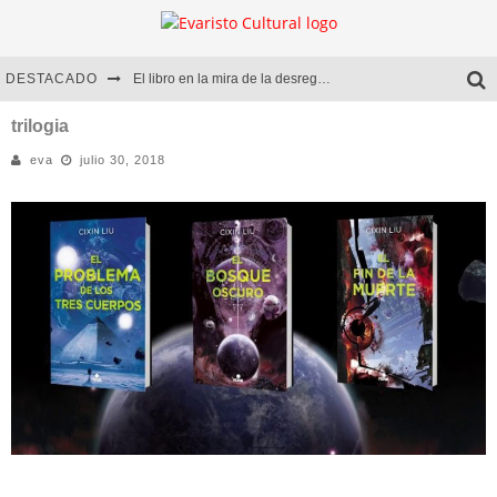
DESTACADO
El libro en la mira de la desregulación
Marcelo Rubio | El llovedor
trilogia
eva
julio 30, 2018
Diego Meret | Hotel Acapulco
Alejandra Correa | La nieve