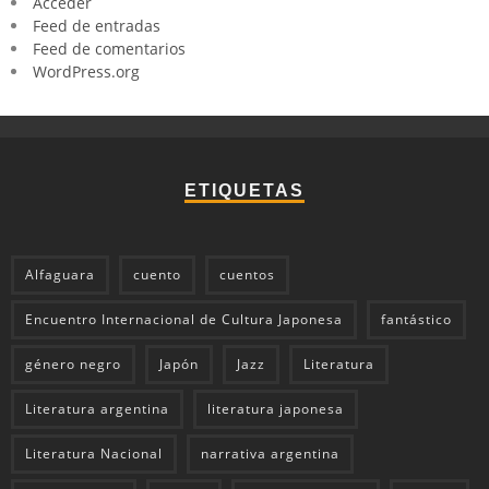
Acceder
Feed de entradas
Feed de comentarios
WordPress.org
ETIQUETAS
Alfaguara
cuento
cuentos
Encuentro Internacional de Cultura Japonesa
fantástico
género negro
Japón
Jazz
Literatura
Literatura argentina
literatura japonesa
Literatura Nacional
narrativa argentina