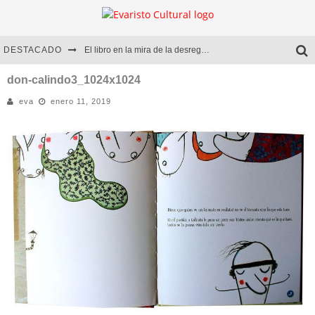
DESTACADO
El libro en la mira de la desregulación
Marcelo Rubio | El llovedor
don-calindo3_1024x1024
eva
enero 11, 2019
Diego Meret | Hotel Acapulco
Alejandra Correa | La nieve