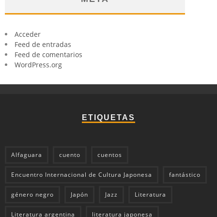
Acceder
Feed de entradas
Feed de comentarios
WordPress.org
ETIQUETAS
Alfaguara
cuento
cuentos
Encuentro Internacional de Cultura Japonesa
fantástico
género negro
Japón
Jazz
Literatura
Literatura argentina
literatura japonesa