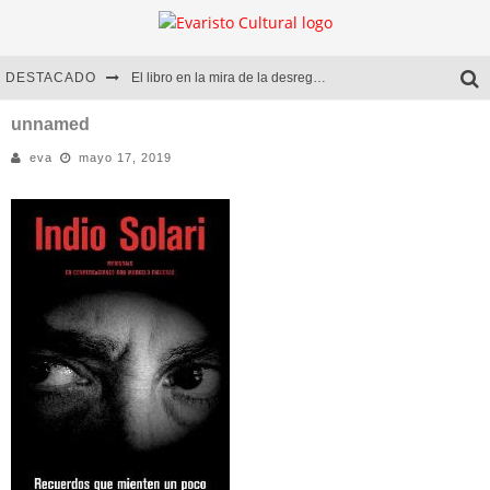
DESTACADO
El libro en la mira de la desregulación
Marcelo Rubio | El llovedor
unnamed
eva
mayo 17, 2019
Diego Meret | Hotel Acapulco
Alejandra Correa | La nieve