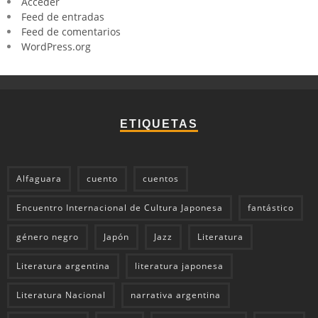
Acceder
Feed de entradas
Feed de comentarios
WordPress.org
ETIQUETAS
Alfaguara
cuento
cuentos
Encuentro Internacional de Cultura Japonesa
fantástico
género negro
Japón
Jazz
Literatura
Literatura argentina
literatura japonesa
Literatura Nacional
narrativa argentina