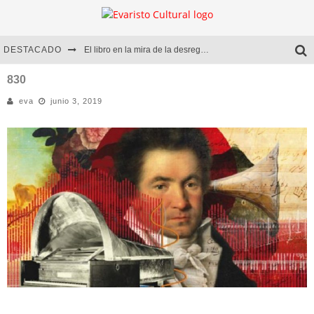
DESTACADO
El libro en la mira de la desregulación
Marcelo Rubio | El llovedor
830
eva
junio 3, 2019
Diego Meret | Hotel Acapulco
Alejandra Correa | La nieve