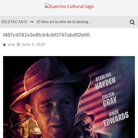
DESTACADO
El libro en la mira de la desregulación
Marcelo Rubio | El llovedor
f487cd761e3e9fcb4cbf3747abd02e00
eva
junio 3, 2019
Diego Meret | Hotel Acapulco
Alejandra Correa | La nieve