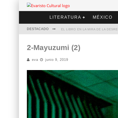
LITERATURA
MÉXICO
DESTACADO
EL LIBRO EN LA MIRA DE LA DES
MARCELO RUBIO | EL LLOVEDOR
2-Mayuzumi (2)
DIEGO MERET | HOTEL ACAPULCO
eva
junio 9, 2019
ALEJANDRA CORREA | LA NIEVE