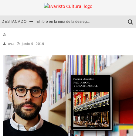
DESTACADO
El libro en la mira de la desregulación
Marcelo Rubio | El llovedor
a
eva
junio 9, 2019
Diego Meret | Hotel Acapulco
Alejandra Correa | La nieve